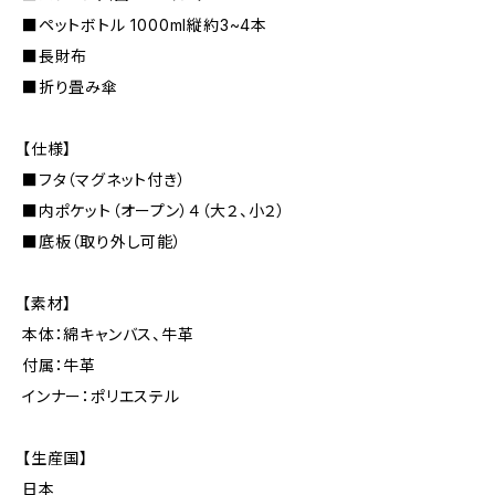
■ペットボトル 1000ml縦約3~4本
■長財布
■折り畳み傘
【仕様】
■フタ（マグネット付き）
■内ポケット（オープン）４（大２、小２）
■底板（取り外し可能）
【素材】
本体：綿キャンバス、牛革
付属：牛革
インナー：ポリエステル
【生産国】
日本