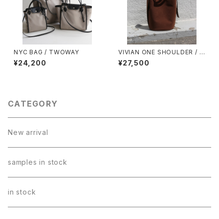
NYC BAG / TWOWAY
VIVIAN ONE SHOULDER / A
S.SUEDE
¥24,200
¥27,500
CATEGORY
New arrival
samples in stock
in stock