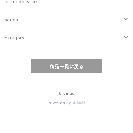
as.suede issue
series
NYC
category
LOLO
tote bag
商品一覧に戻る
LOLO TWOWAY
MID BAG
hand bag
LOLO TWOWAY MINI
SLOW
shoulder bag
© enfas
Powered by
CLORK
twoway bag
NINE