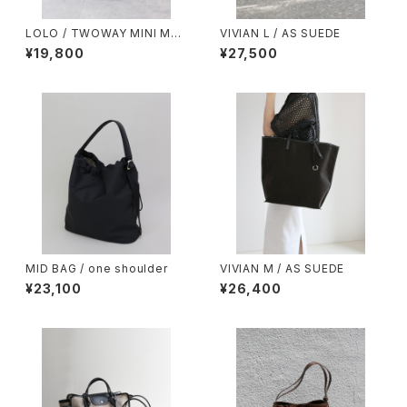
LOLO / TWOWAY MINI MES
VIVIAN L / AS SUEDE
H
¥19,800
¥27,500
MID BAG / one shoulder
VIVIAN M / AS SUEDE
¥23,100
¥26,400